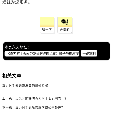
竭诚为您服务。
赞一下
去提问
本页永久地址：
一键复制
相关文章
真力时手表表带发黄的维修步骤：鞋子与橡皮擦的启示
上一篇：
怎么才能提防真力时手表表圈老化？
下一篇：
真力时手表后盖脱落该如何处理？