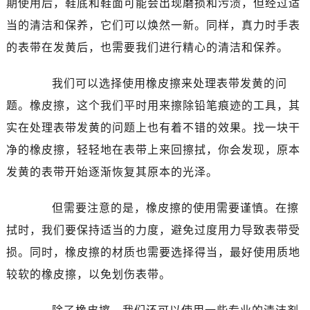
期使用后，鞋底和鞋面可能会出现磨损和污渍，但经过适
当的清洁和保养，它们可以焕然一新。同样，真力时手表
的表带在发黄后，也需要我们进行精心的清洁和保养。
我们可以选择使用橡皮擦来处理表带发黄的问
题。橡皮擦，这个我们平时用来擦除铅笔痕迹的工具，其
实在处理表带发黄的问题上也有着不错的效果。找一块干
净的橡皮擦，轻轻地在表带上来回擦拭，你会发现，原本
发黄的表带开始逐渐恢复其原本的光泽。
但需要注意的是，橡皮擦的使用需要谨慎。在擦
拭时，我们要保持适当的力度，避免过度用力导致表带受
损。同时，橡皮擦的材质也需要选择得当，最好使用质地
较软的橡皮擦，以免划伤表带。