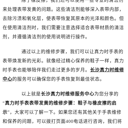
除了橡皮擦，我们还可以使用一些专业的清洁剂
来处理表带发黄的问题。这些清洁剂能够深入表带内部，
去除污渍和氧化层，使表带恢复其原本的光泽和颜色。但
在使用清洁剂时，我们需要注意选择适合表带材质的清洁
剂，并遵循清洁剂的使用说明进行操作。
通过以上的维修步骤，我们可以让真力时手表的
表带焕发新的光彩。就像经过精心保养的鞋子一样，真力
时手表也能够陪伴我们走过更多的岁月。
长沙真力时维修
中心
的服务可以确保您的手表恢复到最佳状态。
以上就是
长沙真力时维修服务中心
为您分享的
“
真力时手表表带发黄的维修步骤：鞋子与橡皮擦的启
示
”，大家可以了解一下。如果您还有其他关于手表维修
和保养的问题，可以拨打页面400电话进行咨询，我们将