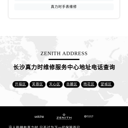
真力时手表维修
ZENITH ADDRESS
长沙真力时维修服务中心地址电话查询
开福区
芙蓉区
天心区
岳麓区
雨花区
望城区
没人能拥有真力时,只不过为下一代保管而已