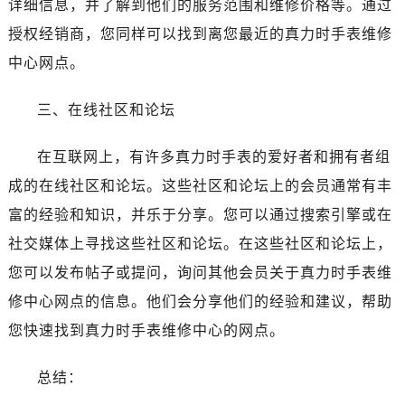
详细信息，并了解到他们的服务范围和维修价格等。通过
授权经销商，您同样可以找到离您最近的真力时手表维修
中心网点。
三、在线社区和论坛
在互联网上，有许多真力时手表的爱好者和拥有者组
成的在线社区和论坛。这些社区和论坛上的会员通常有丰
富的经验和知识，并乐于分享。您可以通过搜索引擎或在
社交媒体上寻找这些社区和论坛。在这些社区和论坛上，
您可以发布帖子或提问，询问其他会员关于真力时手表维
修中心网点的信息。他们会分享他们的经验和建议，帮助
您快速找到真力时手表维修中心的网点。
总结：