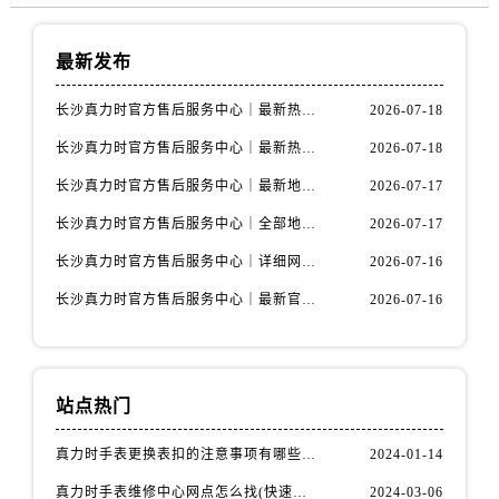
最新发布
长沙真力时官方售后服务中心｜最新热线和全部网点地址权威信息公示（2026年7月最新）
2026-07-18
长沙真力时官方售后服务中心｜最新热线及官方维修地址权威信息公示（2026年7月最新）
2026-07-18
长沙真力时官方售后服务中心｜最新地址及官方客服热线权威信息公示（2026年7月最新）
2026-07-17
长沙真力时官方售后服务中心｜全部地址及热线电话权威信息公示（2026年7月最新）
2026-07-17
长沙真力时官方售后服务中心｜详细网点地址及客服热线权威信息公示（2026年7月最新）
2026-07-16
长沙真力时官方售后服务中心｜最新官方热线及维修地址权威信息公示（2026年7月最新）
2026-07-16
站点热门
真力时手表更换表扣的注意事项有哪些(手表表扣更换教程及维护技巧)
2024-01-14
真力时手表维修中心网点怎么找(快速定位真力时手表维修中心的方法)
2024-03-06