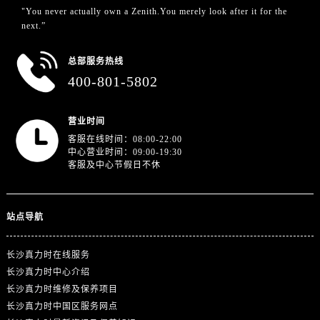
"You never actually own a Zenith.You merely look after it for the
next.”
总部服务热线
400-801-5802
营业时间
客服在线时间：08:00-22:00
中心营业时间：09:00-19:30
客服及中心节假日不休
站点导航
长沙真力时在线服务
长沙真力时中心介绍
长沙真力时维修及保养项目
长沙真力时中国区服务网点