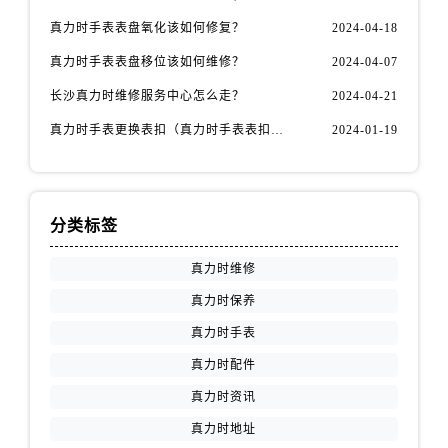
真力时手表表盘氧化该如何修复？
2024-04-18
真力时手表表盘移位该如何维修？
2024-04-07
长沙真力时维修服务中心怎么走？
2024-04-21
真力时手表更换表扣（真力时手表表扣更换指南）
2024-01-19
分类标签
真力时维修
真力时保养
真力时手表
真力时配件
真力时资讯
真力时地址