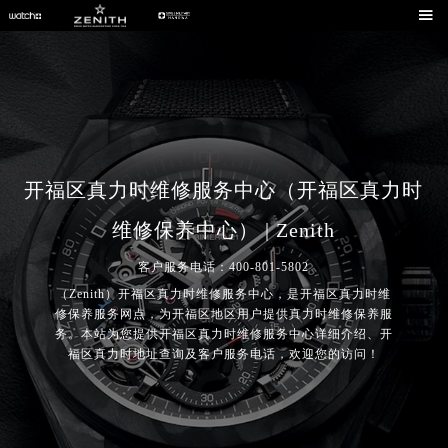

开福区真力时维修服务中心（开福区真力时
维修保养中心） | Zenith
客户服务电话：400-801-5802
（Zenith）开福区真力时维修服务中心，是开福区真力时维
修保养服务网点，为开福区地区用户提供真力时维修保养服
务。本站为您提供开福区真力时维修服务中心详细介绍、开
福区真力时地址查询及客户服务电话，欢迎您的访问！