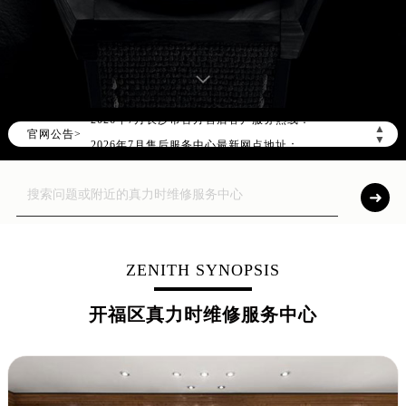
2026年7月长沙市售后服务网络优化升级公告
2026年7月长沙市官方售后客户服务热线：
▲
官网公告>
2026年7月售后服务中心最新网点地址：
▼
长沙市芙蓉区定王台街道建湘路393号世茂环球金融中心写字楼（芙蓉广场）10层13室（需提前预约）
湖南省长沙市芙蓉区建湘路393号世茂环球金融中心写字楼10层1013室售后服务中心（需提前预约）
节假日正常营业！
ZENITH SYNOPSIS
开福区真力时维修服务中心