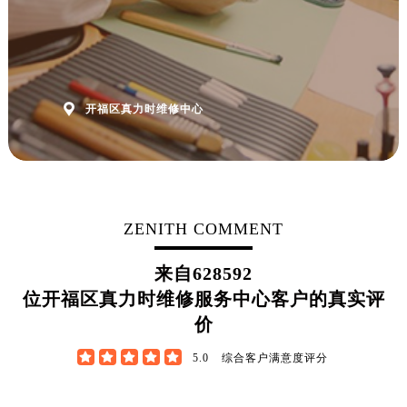

开福区真力时维修中心
ZENITH COMMENT
来自
628592
位开福区真力时维修服务中心客户的真实评
价





5.0
综合客户满意度评分