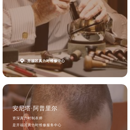

开福区真力时维修中心
安尼塔·阿普里尔
资深真力时制表师
是开福区真力时维修服务中心