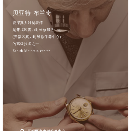
贝亚特·布兰奇
资深真力时制表师
是开福区真力时维修服务中心
(开福区真力时维修保养中心)
的高级技师之一
Zenith Maintain center