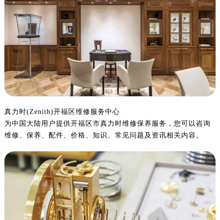
真力时(Zenith)开福区维修服务中心
为中国大陆用户提供开福区市真力时维修保养服务，您可以咨询
维修、保养、配件、价格、知识、常见问题及资讯相关内容。