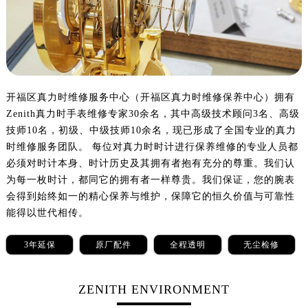
开福区真力时维修服务中心（开福区真力时维修保养中心）拥有
Zenith真力时手表维修专家30余名，其中高级技术顾问3名、高级
技师10名，初级、中级技师10余名，现已形成了全国专业的真力
时维修服务团队。 每位对真力时时计进行保养维修的专业人员都
必须对时计本身、时计历史及其拥有者抱有充分的尊重。我们认
为每一枚时计，都同它的拥有者一样尊贵。我们保证，您的腕表
会得到始终如一的精心保养与维护，保障它的恒久价值与可靠性
能得以世代相传。
3年延保
原厂配件
全程透明
无尘检修
ZENITH ENVIRONMENT