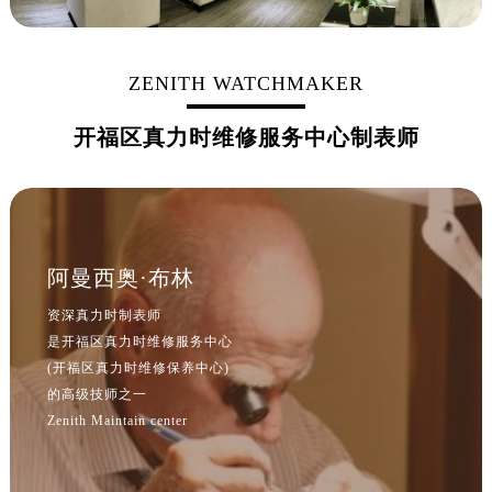
ZENITH WATCHMAKER
开福区真力时维修服务中心制表师
阿曼西奥·布林
资深真力时制表师
是开福区真力时维修服务中心
(开福区真力时维修保养中心)
的高级技师之一
Zenith Maintain center