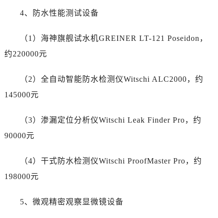
4、防水性能测试设备
（1）海神旗舰试水机GREINER LT-121 Poseidon，
约220000元
（2）全自动智能防水检测仪Witschi ALC2000，约
145000元
（3）渗漏定位分析仪Witschi Leak Finder Pro，约
90000元
（4）干式防水检测仪Witschi ProofMaster Pro，约
198000元
5、微观精密观察显微镜设备