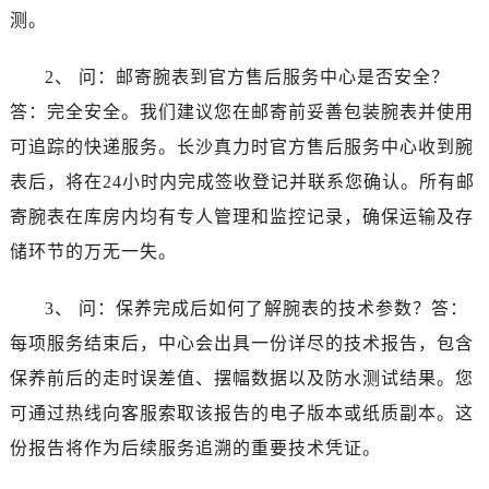
测。
2、 问：邮寄腕表到官方售后服务中心是否安全？
答：完全安全。我们建议您在邮寄前妥善包装腕表并使用
可追踪的快递服务。长沙真力时官方售后服务中心收到腕
表后，将在24小时内完成签收登记并联系您确认。所有邮
寄腕表在库房内均有专人管理和监控记录，确保运输及存
储环节的万无一失。
3、 问：保养完成后如何了解腕表的技术参数？答：
每项服务结束后，中心会出具一份详尽的技术报告，包含
保养前后的走时误差值、摆幅数据以及防水测试结果。您
可通过热线向客服索取该报告的电子版本或纸质副本。这
份报告将作为后续服务追溯的重要技术凭证。