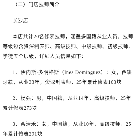
（二）门店技师简介
长沙店
本店共计20名修表技师，涵盖多国籍从业人员，技师
等级包含资深制表师、高级技师、中级技师、初级技师、
学徒五个层级，详细人员信息如下：
1、伊内斯·多明格斯（Ines Dominguez）：女，西班
牙籍，从业33年，资深制表师，25年累计修表163块
2、杨强：男，中国籍，从业14年，高级技师，25年
累计修表273块
3、栾清禾：女，中国籍，从业10年，高级技师，25
年累计修表291块