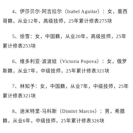
4、伊莎贝尔·阿吉拉尔（Isabel Aguilar）：女，墨西
哥籍，从业12年，高级技师，25年累计修表275块
5、徐雪：女，中国籍，从业20年，高级技师，25年
累计修表253块
6、维多利亚·波波娃（Victoria Popova）：女，俄罗
斯籍，从业7年，中级技师，25年累计修表321块
7、林知予：女，中国籍，从业7年，中级技师，25年
累计修表321块
8、迪米特里·马科斯（Dimitri Marcos）：男，希腊
籍，从业6年，中级技师，25年累计修表326块