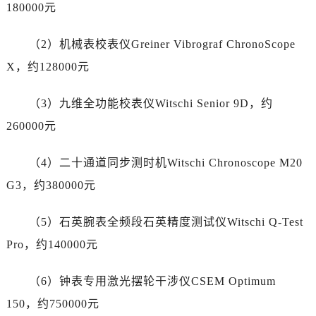
180000元
（2）机械表校表仪Greiner Vibrograf ChronoScope
X，约128000元
（3）九维全功能校表仪Witschi Senior 9D，约
260000元
（4）二十通道同步测时机Witschi Chronoscope M20
G3，约380000元
（5）石英腕表全频段石英精度测试仪Witschi Q-Test
Pro，约140000元
（6）钟表专用激光摆轮干涉仪CSEM Optimum
150，约750000元