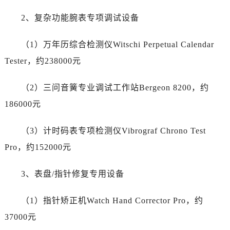
2、复杂功能腕表专项调试设备
（1）万年历综合检测仪Witschi Perpetual Calendar
Tester，约238000元
（2）三问音簧专业调试工作站Bergeon 8200，约
186000元
（3）计时码表专项检测仪Vibrograf Chrono Test
Pro，约152000元
3、表盘/指针修复专用设备
（1）指针矫正机Watch Hand Corrector Pro，约
37000元