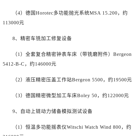
（4）德国Horotec多功能抛光系统MSA 15.200，约
113000元
8、精密车铣加工修复设备
（1）全套复合精密钟表车床（带铣磨附件）Bergeon
5412-B-C，约146000元
（2）液压精密压盖工作站Bergeon 5500，约19500元
（3）德国精密微型加工车床Boley 50，约122000元
9、自动上链动力储备模拟测试设备
（1）恒温多功能摇表仪Witschi Watch Wind 800，约