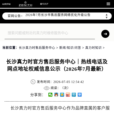

2026年7月长沙市售后服务网络优化升级公告
▲
官网公告>
2026年7月长沙市官方售后客户服务热线：
▼
2026年7月售后服务中心最新网点地址：
长沙市芙蓉区定王台街道建湘路393号世茂环球金融中心写字楼（芙蓉广场）10层13室（需提前预约）
湖南省长沙市芙蓉区建湘路393号世茂环球金融中心写字楼10层1013室售后服务中心（需提前预约）
节假日正常营业！
当前位置：
长沙真力时售后服务中心
>
新闻/知识/问答
>
真力时知识
>
长沙真力时官方售后服务中心｜热线电话及
网点地址权威信息公示（2026年7月最新）
发布时间：2026-07-05 12:54:42
阅读：（
次）
分享到：
长沙真力时官方售后服务中心作为品牌直属的客户服