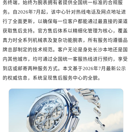
务终端，始终为腕表拥有者提供全国统一标准的合规服
务。自2026年7月起，该中心针对热线电话及网点地址进
行了全面更新，以确保每一位客户都能通过最直接的渠道
获取售后支持。官方售后体系以精细化管理为核心，覆盖
真力时全系列机械表及复杂功能腕表，所有服务均遵循品
牌总部制定的技术规范。客户无论是身处长沙本地还是国
内其他城市，均可通过全国统一客服热线进行预约，享受
到店或邮寄两种服务方式。本文基于2026年7月最新公示
的权威信息，系统呈现售后服务中心的全貌。