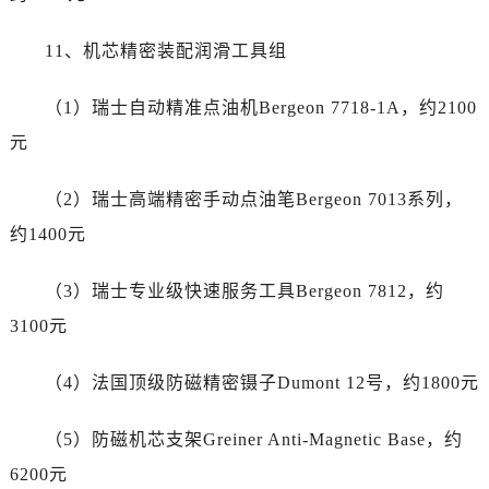
11、机芯精密装配润滑工具组
（1）瑞士自动精准点油机Bergeon 7718-1A，约2100
元
（2）瑞士高端精密手动点油笔Bergeon 7013系列，
约1400元
（3）瑞士专业级快速服务工具Bergeon 7812，约
3100元
（4）法国顶级防磁精密镊子Dumont 12号，约1800元
（5）防磁机芯支架Greiner Anti-Magnetic Base，约
6200元