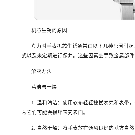
机芯生锈的原因
真力时手表机芯生锈通常由以下几种原因引起
式以及未定期进行保养。这些因素会导致金属部件
解决办法
清洁与干燥
1. 温和清洁：使用软布轻轻擦拭表壳和表带
为它们可能会损坏表壳表面。
2. 自然干燥：将手表放在通风良好的地方自