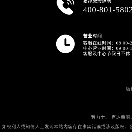
总部服务热线
400-801-580
营业时间
客服在线时间：08:00-2
中心营业时间：09:00-1
客服及中心节假日不休
版权
劳力士、
百达翡丽
如权利人或知情人士发现本站内容存在事实错误或涉及版权、名誉权