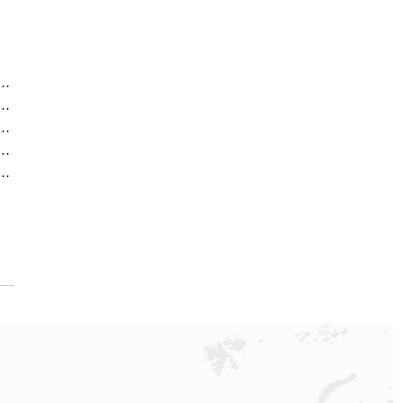
务中心｜地址与联系电话权威信息公示（2026年6月最新）
务中心｜详细地址与售后电话权威信息公示（2026年6月最新）
务中心｜完整地址与联系电话权威信息公示（2026年6月最新）
服务中心｜热线与地址权威信息公示（2026年6月最新）
务中心｜网点地址与官方电话权威信息公示（2026年6月最新）