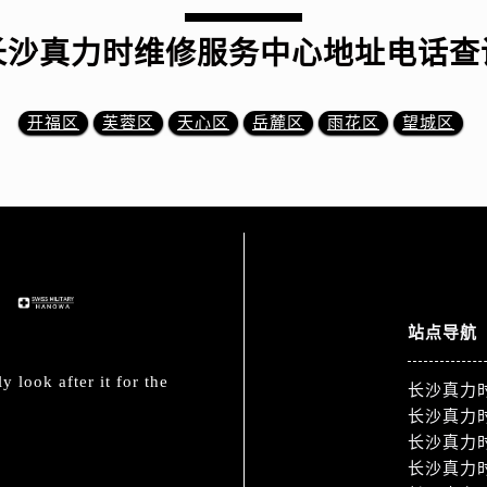
长沙真力时维修服务中心地址电话查
开福区
芙蓉区
天心区
岳麓区
雨花区
望城区
站点导航
 look after it for the
长沙真力
长沙真力
长沙真力
长沙真力