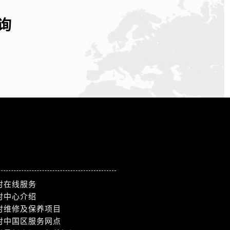
询
时在线服务
时中心介绍
时维修及保养项目
时中国区服务网点