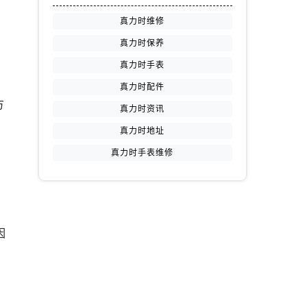
真力时维修
真力时保养
真力时手表
真力时配件
方
真力时资讯
真力时地址
真力时手表维修
因
。