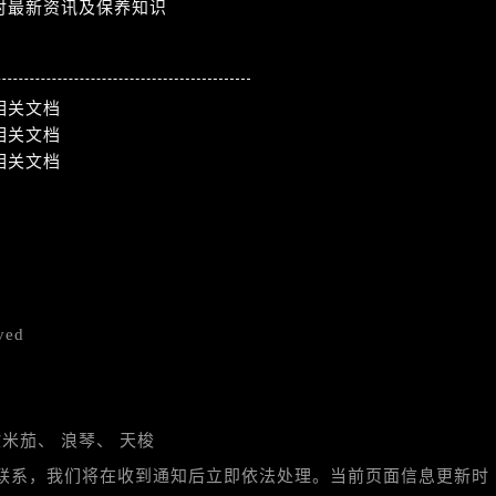
时最新资讯及保养知识
相关文档
相关文档
相关文档
ved
欧米茄、
浪琴、
天梭
与我们联系，我们将在收到通知后立即依法处理。当前页面信息更新时