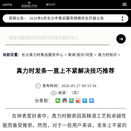

▲
官网公告>
2026年6月长沙市售后服务网络优化升级公告
▼
2026年6月长沙市官方售后客户服务热线：
2026年6月售后服务中心最新网点地址：
长沙市芙蓉区定王台街道建湘路393号世茂环球金融中心写字楼（芙蓉广场）10层13室（需提前预约）
湖南省长沙市芙蓉区建湘路393号世茂环球金融中心写字楼10层1013室售后服务中心（需提前预约）
当前位置：
长沙真力时售后服务中心
>
新闻/知识/问答
>
真力时知识
>
节假日正常营业！
真力时发条一直上不紧解决技巧推荐
发布时间：2026-05-27 09:33:50
阅读：（
次）
分享到：
在钟表爱好者中，真力时腕表因其精湛工艺和卓越性
能而备受推崇。然而，对于一些用户来说，发条上不紧的