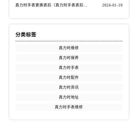
真力时手表更换表扣（真力时手表表扣更换指南）
2024-01-19
分类标签
真力时维修
真力时保养
真力时手表
真力时配件
真力时资讯
真力时地址
真力时手表维修