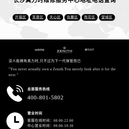
长沙真力时维修服务中心地址电话查询
开福区
芙蓉区
天心区
岳麓区
雨花区
望城区
没人能拥有真力时,只不过为下一代保管而已
"You never actually own a Zenith.You merely look after it for the
next.”
总部服务热线
400-801-5802
营业时间
客服在线时间：08:00-22:00
中心营业时间：09:00-19:30