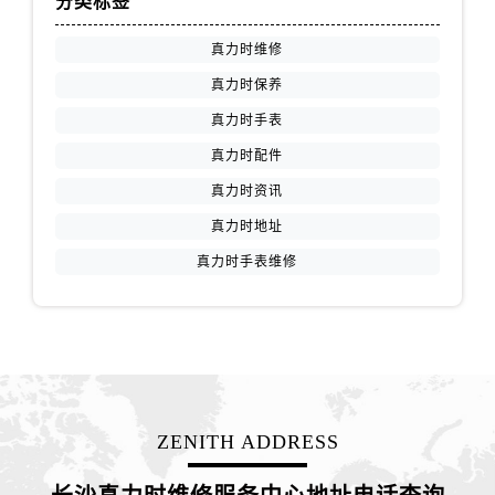
分类标签
真力时维修
真力时保养
真力时手表
真力时配件
真力时资讯
真力时地址
真力时手表维修
ZENITH ADDRESS