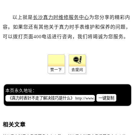
以上就是
长沙真力时维修服务中心
为您分享的精彩内
容。如果您还有其他关于真力时手表维护和保养的问题，
可以拨打页面400电话进行咨询，我们将竭诚为您服务。
赞一下
去提问
本页永久地址：
一键复制
相关文章