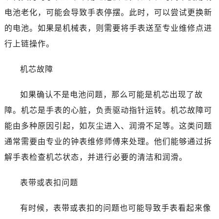
电池老化，可能会导致手表停摆。此时，可以尝试更换新
的电池。如果是机械表，则需要将手表送至专业维修点进
行上链操作。
机芯故障
如果确认不是电池问题，那么可能是机芯出现了故
障。机芯是手表的心脏，负责驱动指针运转。机芯故障可
能由多种原因引起，如灰尘进入、润滑不足等。这类问题
通常需要由专业的钟表维修师傅来处理。他们能够通过拆
解手表检查机芯状态，并进行必要的清洁和润滑。
表带或表扣问题
有时候，表带或表扣的问题也可能导致手表看起来像