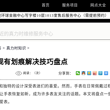
址：
首页
服务项目
网点大全
号世茂环球金融中心写字楼（芙蓉广场）10层13室（需提前预约
茂环球金融中心写字楼10层1013室售后服务中心（需提前预约）
答
>
真力时知识
>
观有划痕解决技巧盘点
阅读：（
次）
分享到：
和独特的设计深受表迷们的喜爱。然而，手表在日常佩戴过
让手表恢复如新，成为许多表友关注的话题。本文将盘点一
爱表。