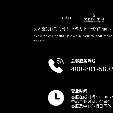
没人能拥有真力时,只不过为下一代保管而已
"You never actually own a Zenith.You merely
next.”
总部服务热线
400-801-580
营业时间
客服在线时间：08:00-2
中心营业时间：09:00-1
客服及中心节假日不休