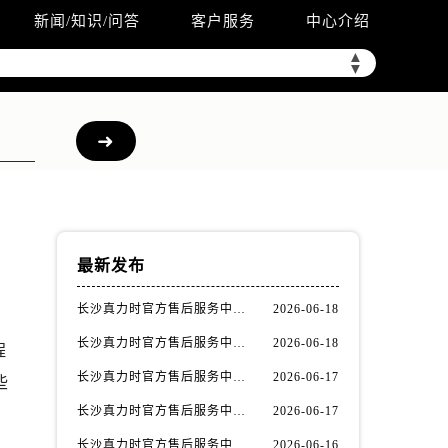
新闻/知识/问答
客户服务
中心介绍
）
▲
▼
最新发布
长沙真力时官方售后服务中心｜最新网点地址及热线权威信息公示（2026年6月最新）
2026-06-18
长沙真力时官方售后服务中心｜地址与联系电话权威信息公示（2026年6月最新）
2026-06-18
程
长沙真力时官方售后服务中心｜全新地址电话一览权威信息公示（2026年6月最新）
2026-06-17
些
长沙真力时官方售后服务中心｜详细地址与售后电话权威信息公示（2026年6月最新）
2026-06-17
长沙真力时官方售后服务中心｜服务热线及办公地址权威信息公示（2026年6月最新）
2026-06-16