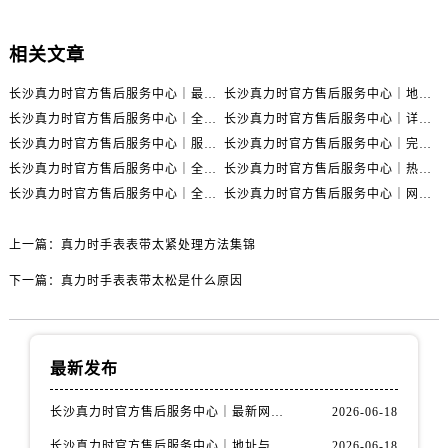
相关文章
长沙真力时官方售后服务中心｜最新网点地址及热线权威信息公示（2026年6月最新）
长沙真力时官方售后服务中心｜地址与联系电话权威信息公示（2026年6月最新）
长沙真力时官方售后服务中心｜全新地址电话一览权威信息公示（2026年6月最新）
长沙真力时官方售后服务中心｜详细地址与售后电话权威信息公示（2026年6月最新）
长沙真力时官方售后服务中心｜服务热线及办公地址权威信息公示（2026年6月最新）
长沙真力时官方售后服务中心｜完整地址与联系电话权威信息公示（2026年6月最新）
长沙真力时官方售后服务中心｜全部网点地址电话权威信息公示（2026年6月最新）
长沙真力时官方售后服务中心｜热线与地址权威信息公示（2026年6月最新）
长沙真力时官方售后服务中心｜全新服务热线及门店地址权威信息公示（2026年6月最新）
长沙真力时官方售后服务中心｜网点地址与官方电话权威信息公示（2026年6月最新）
上一篇：
真力时手表表带太紧处理方法集锦
下一篇：
真力时手表表带太松是什么原因
最新发布
长沙真力时官方售后服务中心｜最新网点地址及热线权威信息公示（2026年6月最新）
2026-06-18
长沙真力时官方售后服务中心｜地址与联系电话权威信息公示（2026年6月最新）
2026-06-18