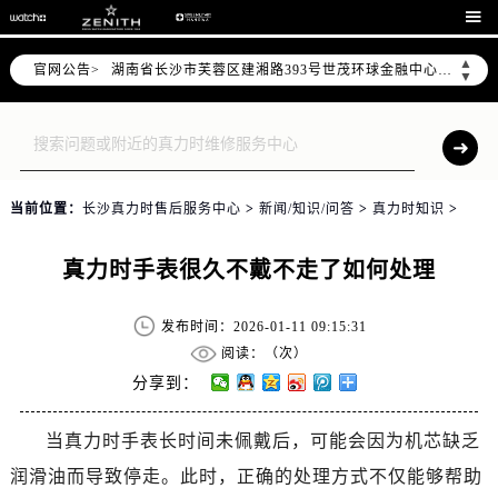
2026年6月售后服务中心最新网点地址：

长沙市芙蓉区定王台街道建湘路393号世茂环球金融中心写字楼（芙蓉广场）10层13室（需提前预约）
▲
官网公告>
湖南省长沙市芙蓉区建湘路393号世茂环球金融中心写字楼10层1013室售后服务中心（需提前预约）
▼
节假日正常营业！
当前位置：
长沙真力时售后服务中心
>
新闻/知识/问答
>
真力时知识
>
真力时手表很久不戴不走了如何处理
发布时间：2026-01-11 09:15:31
阅读：（
次）
分享到：
当真力时手表长时间未佩戴后，可能会因为机芯缺乏
润滑油而导致停走。此时，正确的处理方式不仅能够帮助