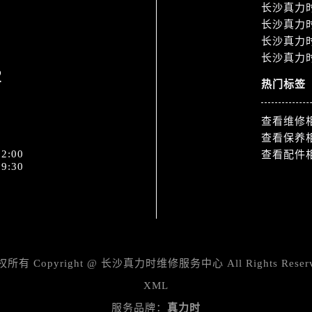
长沙真力
长沙真力
长沙真力
长沙真力
2
热门标签
查看维修
查看保养
2:00
查看配件
9:30
所有 Copyright @
长沙真力时维修服务中心
All Rights Reser
XML
服务品牌：
真力时