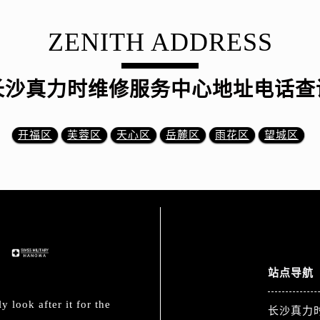
ZENITH ADDRESS
长沙真力时维修服务中心地址电话查
开福区
芙蓉区
天心区
岳麓区
雨花区
望城区
站点导航
 look after it for the
长沙真力