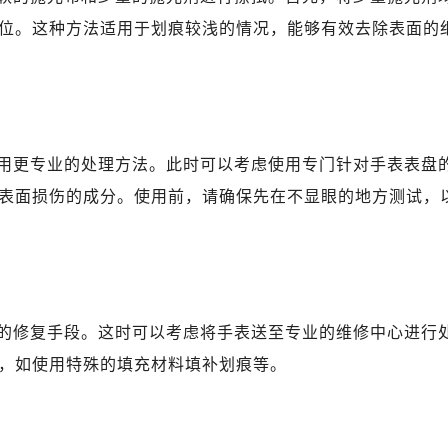
位。这种方法适用于划痕较浅的情况，能够有效去除表面的
用更专业的处理方法。此时可以考虑使用专门针对手表表盘
表面损伤的成分。使用前，请确保先在不显眼的地方测试，
的修复手段。这时可以考虑将手表送至专业的维修中心进行
，如使用特殊的填充材料填补划痕等。