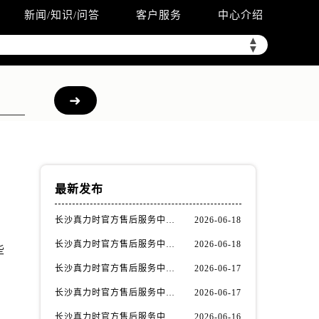
新闻/知识/问答
客户服务
中心介绍
▲
▼
）
最新发布
长沙真力时官方售后服务中心｜最新网点地址及热线权威信息公示（2026年6月最新）
2026-06-18
长沙真力时官方售后服务中心｜地址与联系电话权威信息公示（2026年6月最新）
2026-06-18
些
长沙真力时官方售后服务中心｜全新地址电话一览权威信息公示（2026年6月最新）
2026-06-17
长沙真力时官方售后服务中心｜详细地址与售后电话权威信息公示（2026年6月最新）
2026-06-17
长沙真力时官方售后服务中心｜服务热线及办公地址权威信息公示（2026年6月最新）
2026-06-16