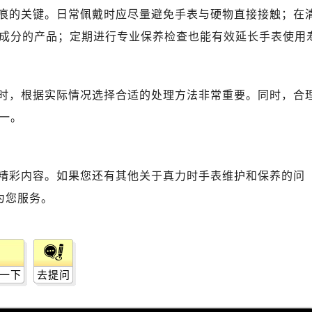
痕的关键。日常佩戴时应尽量避免手表与硬物直接接触；在
成分的产品；定期进行专业保养检查也能有效延长手表使用
时，根据实际情况选择合适的处理方法非常重要。同时，合
一。
精彩内容。如果您还有其他关于真力时手表维护和保养的问
为您服务。
一下
去提问