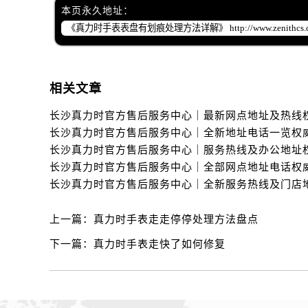
本页永久地址：
相关文章
上一篇：
真力时手表走走停停处理方法盘点
下一篇：
真力时手表走快了如何修复