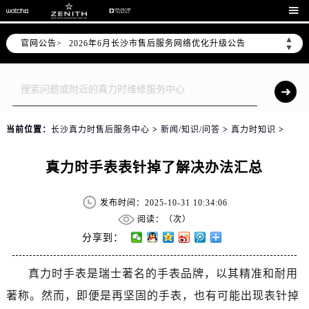

▲
官网公告>
2026年6月长沙市售后服务网络优化升级公告
▼
2026年6月长沙市官方售后客户服务热线：
2026年6月售后服务中心最新网点地址：
长沙市芙蓉区定王台街道建湘路393号世茂环球金融中心写字楼（芙蓉广场）10层13室（需提前预约）
湖南省长沙市芙蓉区建湘路393号世茂环球金融中心写字楼10层1013室售后服务中心（需提前预约）
当前位置：
长沙真力时售后服务中心
>
新闻/知识/问答
>
真力时知识
>
节假日正常营业！
真力时手表表针掉了解决办法汇总
发布时间：2025-10-31 10:34:06
阅读：（
次）
分享到：
真力时手表是瑞士著名的手表品牌，以其精准和耐用
著称。然而，即便是再坚固的手表，也有可能出现表针掉