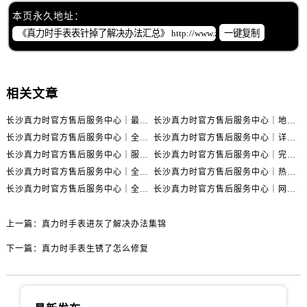
本页永久地址：
一键复制
相关文章
长沙真力时官方售后服务中心｜最新网点地址及热线权威信息公示（2026年6月最新）
长沙真力时官方售后服务中心｜地址与联系电话权威信息公示（2026年6月最新）
长沙真力时官方售后服务中心｜全新地址电话一览权威信息公示（2026年6月最新）
长沙真力时官方售后服务中心｜详细地址与售后电话权威信息公示（2026年6月最新）
长沙真力时官方售后服务中心｜服务热线及办公地址权威信息公示（2026年6月最新）
长沙真力时官方售后服务中心｜完整地址与联系电话权威信息公示（2026年6月最新）
长沙真力时官方售后服务中心｜全部网点地址电话权威信息公示（2026年6月最新）
长沙真力时官方售后服务中心｜热线与地址权威信息公示（2026年6月最新）
长沙真力时官方售后服务中心｜全新服务热线及门店地址权威信息公示（2026年6月最新）
长沙真力时官方售后服务中心｜网点地址与官方电话权威信息公示（2026年6月最新）
上一篇：
真力时手表进灰了解决办法集锦
下一篇：
真力时手表生锈了怎么修复