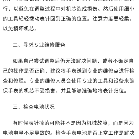
行，以避免在调整过程中对机芯造成损伤。然后使用细小
的工具轻轻拨动表针回到正确的位置。注意力度要轻柔，
以免损坏机芯。
二、寻求专业维修服务
如果自己尝试调整后仍无法解决问题，或者不确定自
己的操作是否正确，建议将手表送到专业的维修点进行检
查和修理。专业的维修人员会使用专业的工具和设备来确
保手表的机芯不受损害，并且能够准确地将表针归位。
三、检查电池状况
有时候表针掉落可能并不是因为机械故障，而是因为
电池电量不足导致的。检查手表电池是否正常工作是解决