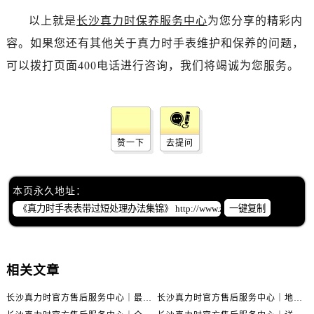
以上就是
长沙真力时保养服务中心
为您分享的精彩内
容。如果您还有其他关于真力时手表维护和保养的问题，
可以拨打页面400电话进行咨询，我们将竭诚为您服务。
赞一下
去提问
本页永久地址：
一键复制
相关文章
长沙真力时官方售后服务中心｜最新网点地址及热线权威信息公示（2026年6月最新）
长沙真力时官方售后服务中心｜地址与联系电话权威信息公示（2026年6月最新）