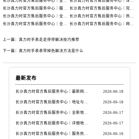
长沙真力时官方售后服务中心｜全新地址电话一览权威信息公示（2026年6月最新）
长沙真力时官方售后服务中心｜详细地址与售后电话权威信息公示（2026年6月最新）
长沙真力时官方售后服务中心｜服务热线及办公地址权威信息公示（2026年6月最新）
长沙真力时官方售后服务中心｜完整地址与联系电话权威信息公示（2026年6月最新）
长沙真力时官方售后服务中心｜全部网点地址电话权威信息公示（2026年6月最新）
长沙真力时官方售后服务中心｜热线与地址权威信息公示（2026年6月最新）
长沙真力时官方售后服务中心｜全新服务热线及门店地址权威信息公示（2026年6月最新）
长沙真力时官方售后服务中心｜网点地址与官方电话权威信息公示（2026年6月最新）
上一篇：
真力时手表走走停停解决技巧推荐
下一篇：
真力时手表表带掉色解决方法是什么
最新发布
长沙真力时官方售后服务中心｜最新网点地址及热线权威信息公示（2026年6月最新）
2026-06-18
长沙真力时官方售后服务中心｜地址与联系电话权威信息公示（2026年6月最新）
2026-06-18
长沙真力时官方售后服务中心｜全新地址电话一览权威信息公示（2026年6月最新）
2026-06-17
长沙真力时官方售后服务中心｜详细地址与售后电话权威信息公示（2026年6月最新）
2026-06-17
长沙真力时官方售后服务中心｜服务热线及办公地址权威信息公示（2026年6月最新）
2026-06-16