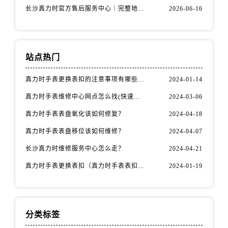
长沙真力时官方售后服务中心｜完整地址与联系电话权威信息公示（2026年6月最新）
2026-06-16
站点热门
真力时手表更换表扣的注意事项有哪些(手表表扣更换教程及维护技巧)
2024-01-14
真力时手表维修中心网点怎么找(快速定位真力时手表维修中心的方法)
2024-03-06
真力时手表表盘氧化该如何修复？
2024-04-18
真力时手表表盘移位该如何维修？
2024-04-07
长沙真力时维修服务中心怎么走？
2024-04-21
真力时手表更换表扣（真力时手表表扣更换指南）
2024-01-19
分类标签