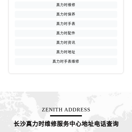
真力时维修
真力时保养
真力时手表
真力时配件
真力时资讯
真力时地址
真力时手表维修
ZENITH ADDRESS
长沙真力时维修服务中心地址电话查询