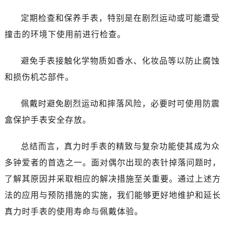
定期检查和保养手表，特别是在剧烈运动或可能遭受
撞击的环境下使用前进行检查。
避免手表接触化学物质如香水、化妆品等以防止腐蚀
和损伤机芯部件。
佩戴时避免剧烈运动和摔落风险，必要时可使用防震
盒保护手表安全存放。
总结而言，真力时手表的精致与复杂功能使其成为众
多钟爱者的首选之一。面对偶尔出现的表针掉落问题时，
了解其原因并采取相应的解决措施至关重要。通过上述方
法的应用与预防措施的实施，我们能够更好地维护和延长
真力时手表的使用寿命与佩戴体验。