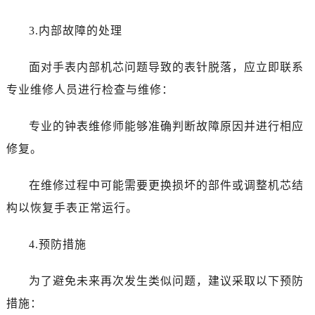
3.内部故障的处理
面对手表内部机芯问题导致的表针脱落，应立即联系
专业维修人员进行检查与维修：
专业的钟表维修师能够准确判断故障原因并进行相应
修复。
在维修过程中可能需要更换损坏的部件或调整机芯结
构以恢复手表正常运行。
4.预防措施
为了避免未来再次发生类似问题，建议采取以下预防
措施：