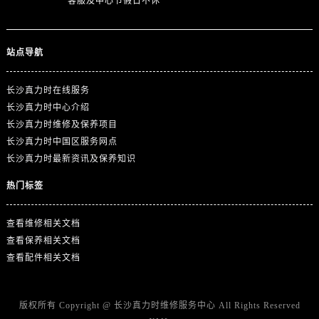
客服及中心节假日不休
站点导航
长沙真力时在线服务
长沙真力时中心介绍
长沙真力时维修及保养项目
长沙真力时中国区服务网点
长沙真力时最新资讯及保养知识
热门标签
查看维修相关文档
查看保养相关文档
查看配件相关文档
版权所有 Copyright @
长沙真力时维修服务中心
All Rights Reserved