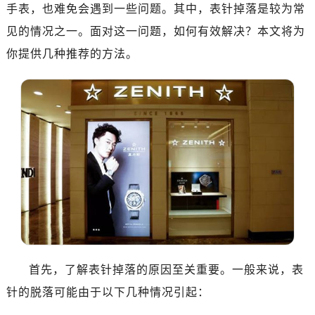
手表，也难免会遇到一些问题。其中，表针掉落是较为常
见的情况之一。面对这一问题，如何有效解决？本文将为
你提供几种推荐的方法。
首先，了解表针掉落的原因至关重要。一般来说，表
针的脱落可能由于以下几种情况引起：