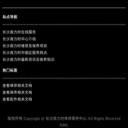
站点导航
长沙真力时在线服务
长沙真力时中心介绍
长沙真力时维修及保养项目
长沙真力时中国区服务网点
长沙真力时最新资讯及保养知识
热门标签
查看维修相关文档
查看保养相关文档
查看配件相关文档
版权所有 Copyright @
长沙真力时维修服务中心
All Rights Reserved
XML