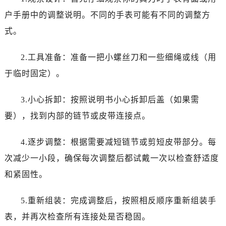
户手册中的调整说明。不同的手表可能有不同的调整方
式。
2.工具准备：准备一把小螺丝刀和一些细绳或线（用
于临时固定）。
3.小心拆卸：按照说明书小心拆卸后盖（如果需
要），找到内部的链节或皮带连接点。
4.逐步调整：根据需要减短链节或剪短皮带部分。每
次减少一小段，确保每次调整后都试戴一次以检查舒适度
和紧固性。
5.重新组装：完成调整后，按照相反顺序重新组装手
表，并再次检查所有连接处是否稳固。