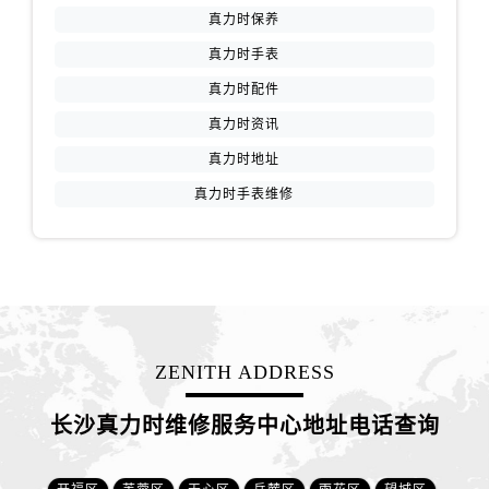
真力时保养
真力时手表
真力时配件
真力时资讯
真力时地址
真力时手表维修
ZENITH ADDRESS
长沙真力时维修服务中心地址电话查询