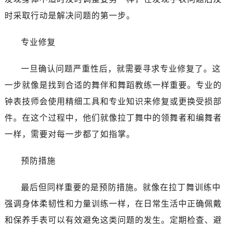
时采取行动是解决问题的第一步。
专业修复
一旦确认问题严重性后，就需要寻求专业修复了。这
一步就像是找到合适的舞伴和舞蹈教练一样重要。专业的
钟表技师会使用精细工具和专业知识来修复或更换受损部
件。在这个过程中，他们就像拉丁舞中的领舞者和编舞者
一样，需要对每一步都了如指掌。
预防措施
最后但同样重要的是预防措施。就像在拉丁舞训练中
强调身体柔韧性和力量训练一样，在日常生活中正确佩戴
和保养手表可以有效避免这类问题的发生。定期检查、避