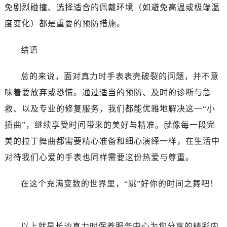
免剧烈碰撞、选择适合的佩戴环境（如避免高温或极端温
度变化）都是重要的预防措施。
结语
总的来说，面对真力时手表表壳破裂的问题，并不意
味着要放弃或恐慌。通过适当的预防、及时的诊断与急
救、以及专业的修复服务，我们都能优雅地解决这一“小
插曲”，继续享受时间带来的美好与精准。就像每一段完
美的拉丁舞曲都需要精心准备和细心演绎一样，在生活中
对待我们心爱的手表也同样需要这份热爱与尊重。
在这个充满变数的世界里，“跳”好你的时间之舞吧！
以上就是
长沙真力时保养服务中心
为您分享的精彩内