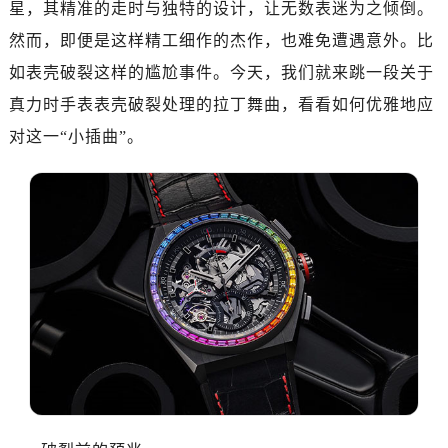
星，其精准的走时与独特的设计，让无数表迷为之倾倒。
然而，即便是这样精工细作的杰作，也难免遭遇意外。比
如表壳破裂这样的尴尬事件。今天，我们就来跳一段关于
真力时手表表壳破裂处理的拉丁舞曲，看看如何优雅地应
对这一“小插曲”。