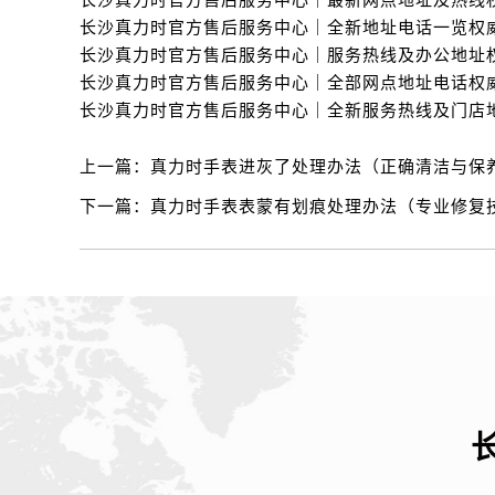
上一篇：
真力时手表进灰了处理办法（正确清洁与保
下一篇：
真力时手表表蒙有划痕处理办法（专业修复