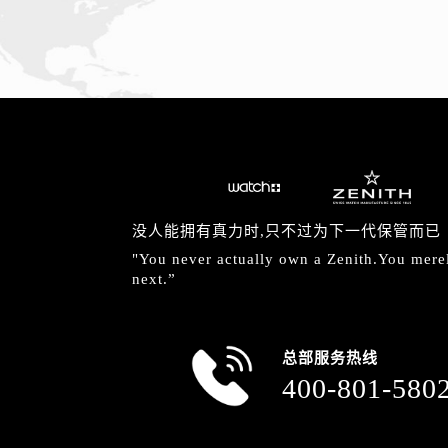
没人能拥有真力时,只不过为下一代保管而已
"You never actually own a Zenith.You merely
next.”
总部服务热线
400-801-580