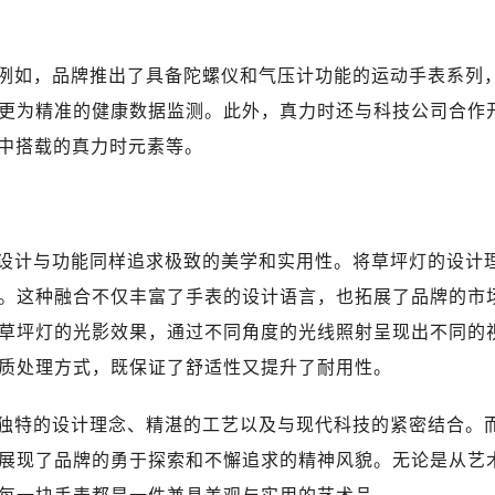
例如，品牌推出了具备陀螺仪和气压计功能的运动手表系列
更为精准的健康数据监测。此外，真力时还与科技公司合作
列中搭载的真力时元素等。
设计与功能同样追求极致的美学和实用性。将草坪灯的设计
。这种融合不仅丰富了手表的设计语言，也拓展了品牌的市
草坪灯的光影效果，通过不同角度的光线照射呈现出不同的
质处理方式，既保证了舒适性又提升了耐用性。
独特的设计理念、精湛的工艺以及与现代科技的紧密结合。
展现了品牌的勇于探索和不懈追求的精神风貌。无论是从艺