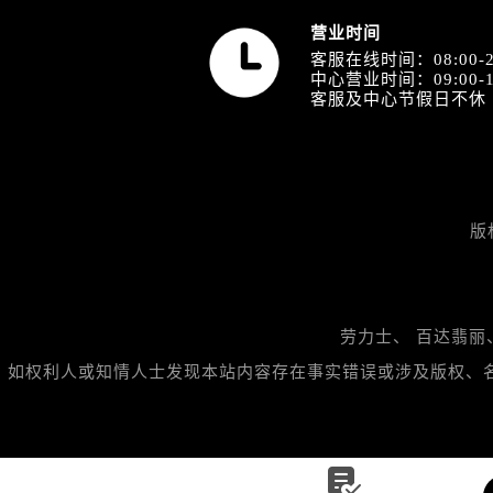
营业时间
客服在线时间：08:00-2
中心营业时间：09:00-1
客服及中心节假日不休
版权
劳力士、
百达翡丽
如权利人或知情人士发现本站内容存在事实错误或涉及版权、名誉权
