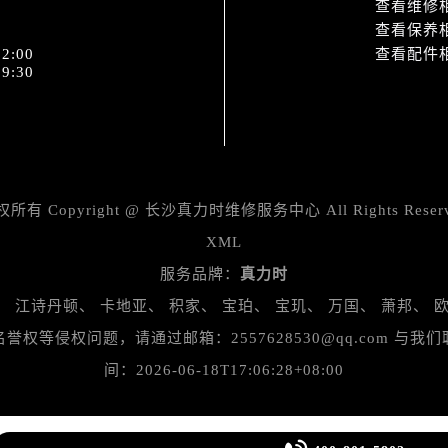
查看维修
查看保养
2:00
查看配件
9:30
所有 Copyright @
长沙真力时维修服务中心
All Rights Reser
XML
服务品牌：
真力时
、
江诗丹顿、
卡地亚、
积家、
宝珀、
宝玑、
万国、
萧邦、
等侵权问题，请通过邮箱：2557628530@qq.com 
间：2026-06-18T17:06:28+08:00