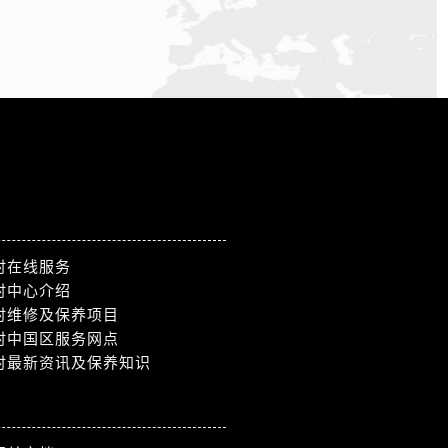
时在线服务
时中心介绍
时维修及保养项目
时中国区服务网点
时最新资讯及保养知识