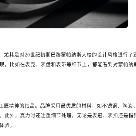
，尤其是对20世纪初期巴黎蒙帕纳斯大楼的设计风格进行了
现，比如在表壳、表盘和表带等细节上，都能看到对蒙帕纳
工匠精神的结晶。品牌采用最优质的材料，如不锈钢、陶瓷
。此外，真力时还注重细节处理，无论是表冠、表扣还是指
体验。