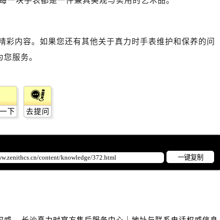
每一块手表都是一件兼具美观与实用的艺术品。
精彩内容。如果您还有其他关于真力时手表维护和保养的问
为您服务。
一下
去提问
一键复制