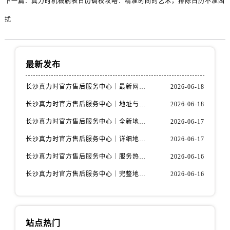
下一篇：
真力时机械腕表日历调校攻略：精准时间的艺术，排除日历不准困
扰
最新发布
长沙真力时官方售后服务中心｜最新网点地址及热线权威信息公示（2026年6月最新）
2026-06-18
长沙真力时官方售后服务中心｜地址与联系电话权威信息公示（2026年6月最新）
2026-06-18
长沙真力时官方售后服务中心｜全新地址电话一览权威信息公示（2026年6月最新）
2026-06-17
长沙真力时官方售后服务中心｜详细地址与售后电话权威信息公示（2026年6月最新）
2026-06-17
长沙真力时官方售后服务中心｜服务热线及办公地址权威信息公示（2026年6月最新）
2026-06-16
长沙真力时官方售后服务中心｜完整地址与联系电话权威信息公示（2026年6月最新）
2026-06-16
站点热门