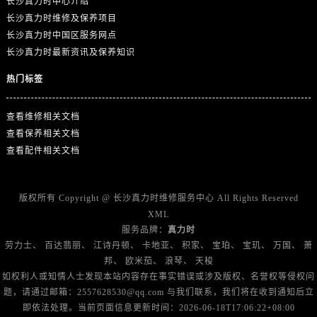
长沙真力时中心介绍
长沙真力时维修及保养项目
长沙真力时中国区服务网点
长沙真力时最新资讯及保养知识
热门标签
查看维修相关文档
查看保养相关文档
查看配件相关文档
版权所有 Copyright @
长沙真力时维修服务中心
All Rights Reserved
XML
服务品牌：
真力时
劳力士、
百达翡丽、
江诗丹顿、
卡地亚、
积家、
宝珀、
宝玑、
万国、
萧
邦、
欧米茄、
浪琴、
天梭
如权利人或知情人士发现本站内容存在事实错误或涉及版权、名誉权等侵权问
题，请通过邮箱：2557628530@qq.com 与我们联系，我们将在收到通知后立
即依法处理。当前页面信息更新时间：2026-06-18T17:06:22+08:00