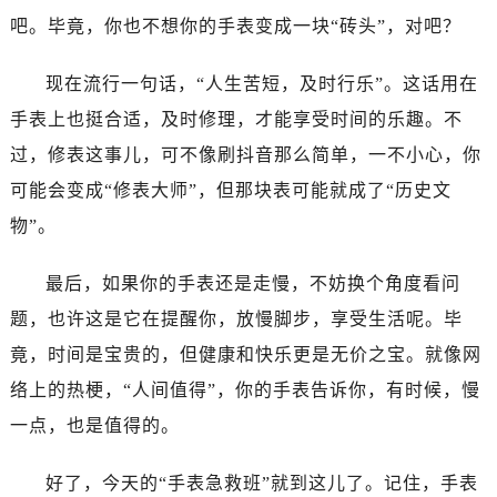
吧。毕竟，你也不想你的手表变成一块“砖头”，对吧？
现在流行一句话，“人生苦短，及时行乐”。这话用在
手表上也挺合适，及时修理，才能享受时间的乐趣。不
过，修表这事儿，可不像刷抖音那么简单，一不小心，你
可能会变成“修表大师”，但那块表可能就成了“历史文
物”。
最后，如果你的手表还是走慢，不妨换个角度看问
题，也许这是它在提醒你，放慢脚步，享受生活呢。毕
竟，时间是宝贵的，但健康和快乐更是无价之宝。就像网
络上的热梗，“人间值得”，你的手表告诉你，有时候，慢
一点，也是值得的。
好了，今天的“手表急救班”就到这儿了。记住，手表