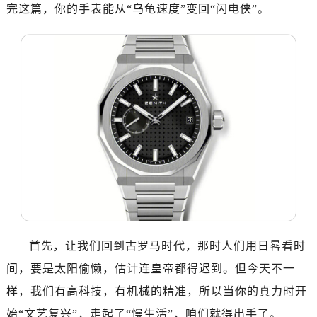
完这篇，你的手表能从“乌龟速度”变回“闪电侠”。
首先，让我们回到古罗马时代，那时人们用日晷看时
间，要是太阳偷懒，估计连皇帝都得迟到。但今天不一
样，我们有高科技，有机械的精准，所以当你的真力时开
始“文艺复兴”，走起了“慢生活”，咱们就得出手了。