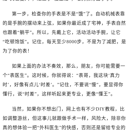
第一步，检查你的手表是不是“饿”了。自动机械表靠
的是手腕的摆动来上弦，如果你最近成了宅神，手表自然
也跟着“躺平”。所以，先戴上它，活动活动手腕，让它
“吃顿饱饭”。记住，每天至少8000步，不是为了减肥，是
为了你的表！
如果上面的办法不奏效，那么，朋友，你可能需要一
个“表医生”。这时候，你就得说：“表哥，我这块‘真力
时’，好像有点儿‘时差’。”记住，不要说“慢”，要显得你
懂行，说“时差”，这样听起来更专业，更像“懂王”。
当然，如果你不想出门，网上也有不少DIY教程，比
如调整游丝，但这事儿就跟做手术一样，风险大，除非你
真的想体验一把“外科医生”的快感，否则还是留给专业的