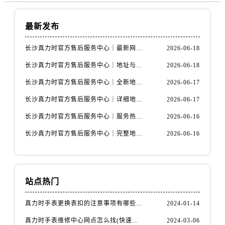
最新发布
长沙真力时官方售后服务中心｜最新网点地址及热线权威信息公示（2026年6月最新）
2026-06-18
长沙真力时官方售后服务中心｜地址与联系电话权威信息公示（2026年6月最新）
2026-06-18
长沙真力时官方售后服务中心｜全新地址电话一览权威信息公示（2026年6月最新）
2026-06-17
长沙真力时官方售后服务中心｜详细地址与售后电话权威信息公示（2026年6月最新）
2026-06-17
长沙真力时官方售后服务中心｜服务热线及办公地址权威信息公示（2026年6月最新）
2026-06-16
长沙真力时官方售后服务中心｜完整地址与联系电话权威信息公示（2026年6月最新）
2026-06-16
站点热门
真力时手表更换表扣的注意事项有哪些(手表表扣更换教程及维护技巧)
2024-01-14
真力时手表维修中心网点怎么找(快速定位真力时手表维修中心的方法)
2024-03-06