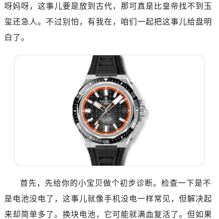
呀妈呀，这事儿要是放到古代，那可真是比皇帝找不到玉
玺还急人。不过别怕，有我在，咱们一起把这事儿给盘明
白了。
首先，先给你的小宝贝做个初步诊断。检查一下是不
是电池没电了，这事儿就像手机没电一样常见，但解决起
来却简单多了。换块电池，它可能就满血复活了。但如果