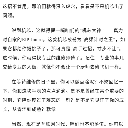
这招不管用，那咱们就得深入虎穴，看看是不是机芯出了
问题。
说到机芯，这就得提一嘴咱们的“机芯大神”——真力
时自家的ElPrimero。这款机芯被誉为“高频计时之王”，如
果它都给你撂挑子了，那可真是“高手过招，寸步不让”。
这时候，你就得找专业的维修师傅了。记住，专业的事儿
交给专业的人做，就像你不会让一个厨师去修飞机一样。
在等待维修的日子里，你可以做点啥呢？不妨回忆一
下，你和这块手表的点点滴滴。是不是曾经在某个重要的
时刻，它陪你度过了难忘的一刻？是不是它见证了你的成
长，从青涩到成熟？就像
当然，现在是互联网时代，咱们也不能落伍。你可以