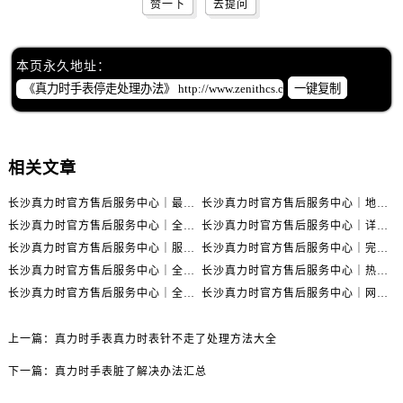
赞一下
去提问
本页永久地址：
一键复制
相关文章
长沙真力时官方售后服务中心｜最新网点地址及热线权威信息公示（2026年6月最新）
长沙真力时官方售后服务中心｜地址与联系电话权威信息公示（2026年6月最新）
长沙真力时官方售后服务中心｜全新地址电话一览权威信息公示（2026年6月最新）
长沙真力时官方售后服务中心｜详细地址与售后电话权威信息公示（2026年6月最新）
长沙真力时官方售后服务中心｜服务热线及办公地址权威信息公示（2026年6月最新）
长沙真力时官方售后服务中心｜完整地址与联系电话权威信息公示（2026年6月最新）
长沙真力时官方售后服务中心｜全部网点地址电话权威信息公示（2026年6月最新）
长沙真力时官方售后服务中心｜热线与地址权威信息公示（2026年6月最新）
长沙真力时官方售后服务中心｜全新服务热线及门店地址权威信息公示（2026年6月最新）
长沙真力时官方售后服务中心｜网点地址与官方电话权威信息公示（2026年6月最新）
上一篇：
真力时手表真力时表针不走了处理方法大全
下一篇：
真力时手表脏了解决办法汇总