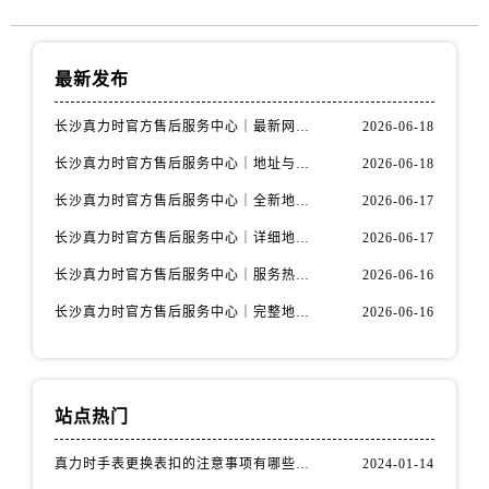
最新发布
长沙真力时官方售后服务中心｜最新网点地址及热线权威信息公示（2026年6月最新）
2026-06-18
长沙真力时官方售后服务中心｜地址与联系电话权威信息公示（2026年6月最新）
2026-06-18
长沙真力时官方售后服务中心｜全新地址电话一览权威信息公示（2026年6月最新）
2026-06-17
长沙真力时官方售后服务中心｜详细地址与售后电话权威信息公示（2026年6月最新）
2026-06-17
长沙真力时官方售后服务中心｜服务热线及办公地址权威信息公示（2026年6月最新）
2026-06-16
长沙真力时官方售后服务中心｜完整地址与联系电话权威信息公示（2026年6月最新）
2026-06-16
站点热门
真力时手表更换表扣的注意事项有哪些(手表表扣更换教程及维护技巧)
2024-01-14