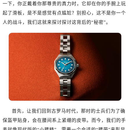
一下，你正戴着你那尊贵的真力时，它却在你的手腕上玩
起了滑板，是不是感觉有点尴尬？别担心，这不是你一个
人的战斗，我们这就来探讨探讨这背后的“秘密”。
首先，让我们回到古罗马时代，那时的士兵们为了确
保盔甲贴身，会在腰间系上紧绷的皮带。而今，我们的手
表就像现代版的“小腰精”，需要一个合适的“腰带”来彰显