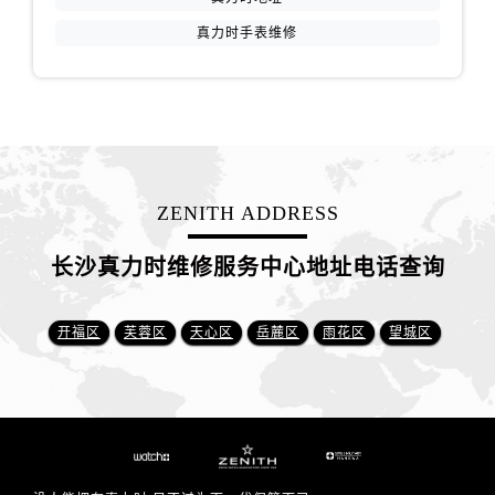
真力时手表维修
ZENITH ADDRESS
长沙真力时维修服务中心地址电话查询
开福区
芙蓉区
天心区
岳麓区
雨花区
望城区