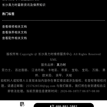
长沙真力时最新资讯及保养知识
热门标签
查看维修相关文档
查看保养相关文档
查看配件相关文档
版权所有 Copyright @
长沙真力时维修服务中心
All Rights Reserved
XML
服务品牌：
真力时
劳力士、
百达翡丽、
江诗丹顿、
卡地亚、
积家、
宝珀、
宝玑、
万国、
萧
邦、
欧米茄、
浪琴、
天梭
如权利人或知情人士发现本站内容存在事实错误或涉及版权、名誉权等侵权问
题，请通过邮箱：2557628530@qq.com 与我们联系，我们将在收到通知后立
即依法处理。当前页面信息更新时间：2026-06-18T17:06:07+08:00


400-801-5802