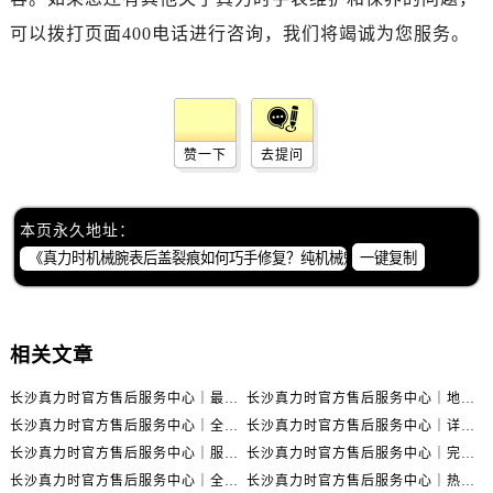
可以拨打页面400电话进行咨询，我们将竭诚为您服务。
赞一下
去提问
本页永久地址：
一键复制
相关文章
长沙真力时官方售后服务中心｜最新网点地址及热线权威信息公示（2026年6月最新）
长沙真力时官方售后服务中心｜地址与联系电话权威信息公示（2026年6月最新）
长沙真力时官方售后服务中心｜全新地址电话一览权威信息公示（2026年6月最新）
长沙真力时官方售后服务中心｜详细地址与售后电话权威信息公示（2026年6月最新）
长沙真力时官方售后服务中心｜服务热线及办公地址权威信息公示（2026年6月最新）
长沙真力时官方售后服务中心｜完整地址与联系电话权威信息公示（2026年6月最新）
长沙真力时官方售后服务中心｜全部网点地址电话权威信息公示（2026年6月最新）
长沙真力时官方售后服务中心｜热线与地址权威信息公示（2026年6月最新）