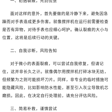
一、初遇裂痕，先别慌张
面对这样的意外，首先要做的是冷静下来，避免因急
躁而对手表造成更多伤害。就像搅拌机在运行前需要检查
是否有异物，对待手表也应细心呵护。确认裂痕的大小与
位置，这将是后续行动的关键。
二、自我诊断，风险告知
对于微小的表面裂痕，可以尝试自我修复，但请记
住，这并非长久之计。就像偶尔用搅拌机打碎冰块无妨，
但频繁为之则可能损坏刀片。同样，非专业的临时措施可
能隐藏风险，比如影响防水性能，甚至引入灰尘导致机芯
磨损。因此，在决定自行处理前，请充分评估风险。
三、简易补救，谨慎尝试