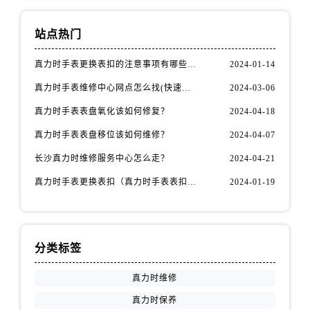
站点热门
真力时手表更换表扣的注意事项有哪些(手表表扣更换教程及维护技巧)
2024-01-14
真力时手表维修中心网点怎么找(快速定位真力时手表维修中心的方法)
2024-03-06
真力时手表表盘氧化该如何修复？
2024-04-18
真力时手表表盘移位该如何维修？
2024-04-07
长沙真力时维修服务中心怎么走？
2024-04-21
真力时手表更换表扣（真力时手表表扣更换指南）
2024-01-19
分类标签
真力时维修
真力时保养