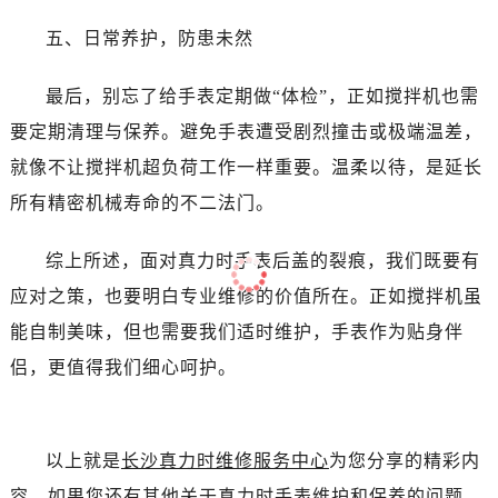
五、日常养护，防患未然
最后，别忘了给手表定期做“体检”，正如搅拌机也需
要定期清理与保养。避免手表遭受剧烈撞击或极端温差，
就像不让搅拌机超负荷工作一样重要。温柔以待，是延长
所有精密机械寿命的不二法门。
综上所述，面对真力时手表后盖的裂痕，我们既要有
应对之策，也要明白专业维修的价值所在。正如搅拌机虽
能自制美味，但也需要我们适时维护，手表作为贴身伴
侣，更值得我们细心呵护。
以上就是
长沙真力时维修服务中心
为您分享的精彩内
容。如果您还有其他关于真力时手表维护和保养的问题，