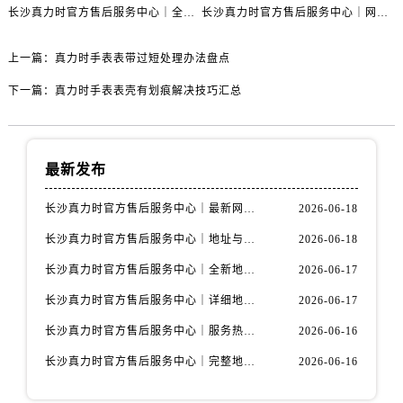
长沙真力时官方售后服务中心｜全新服务热线及门店地址权威信息公示（2026年6月最新）
长沙真力时官方售后服务中心｜网点地址与官方电话权威信息公示（2026年6月最新）
上一篇：
真力时手表表带过短处理办法盘点
下一篇：
真力时手表表壳有划痕解决技巧汇总
最新发布
长沙真力时官方售后服务中心｜最新网点地址及热线权威信息公示（2026年6月最新）
2026-06-18
长沙真力时官方售后服务中心｜地址与联系电话权威信息公示（2026年6月最新）
2026-06-18
长沙真力时官方售后服务中心｜全新地址电话一览权威信息公示（2026年6月最新）
2026-06-17
长沙真力时官方售后服务中心｜详细地址与售后电话权威信息公示（2026年6月最新）
2026-06-17
长沙真力时官方售后服务中心｜服务热线及办公地址权威信息公示（2026年6月最新）
2026-06-16
长沙真力时官方售后服务中心｜完整地址与联系电话权威信息公示（2026年6月最新）
2026-06-16