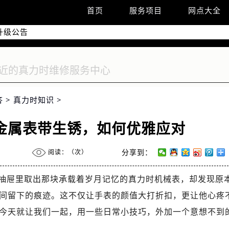
首页
服务项目
网点大全
升级公告
热线：
址：
号世茂环球金融中心写字楼（芙蓉广场）10层13室（需提前预约
茂环球金融中心写字楼10层1013室售后服务中心（需提前预约）
答
>
真力时知识
>
金属表带生锈，如何优雅应对
阅读：（
次）
分享到：
抽屉里取出那块承载着岁月记忆的真力时机械表，却发现原
间留下的痕迹。这不仅让手表的颜值大打折扣，更让他心疼
今天就让我们一起，用一些日常小技巧，外加一个意想不到