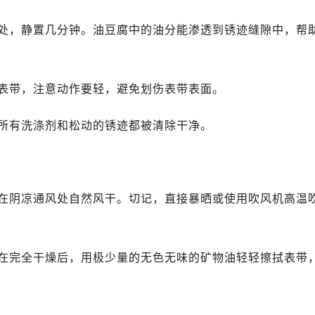
处，静置几分钟。油豆腐中的油分能渗透到锈迹缝隙中，帮
表带，注意动作要轻，避免划伤表带表面。
所有洗涤剂和松动的锈迹都被清除干净。
在阴凉通风处自然风干。切记，直接暴晒或使用吹风机高温
在完全干燥后，用极少量的无色无味的矿物油轻轻擦拭表带