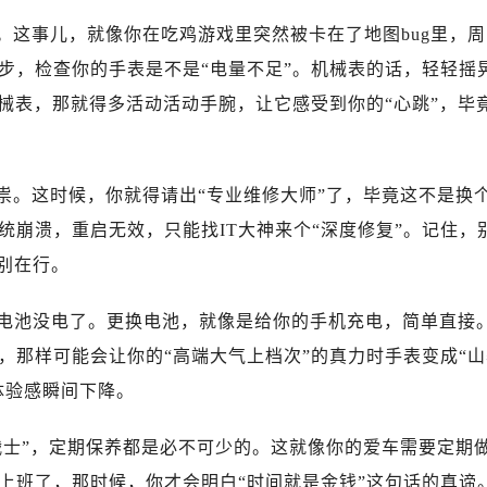
。这事儿，就像你在吃鸡游戏里突然被卡在了地图bug里，周
步，检查你的手表是不是“电量不足”。机械表的话，轻轻摇
械表，那就得多活动活动手腕，让它感受到你的“心跳”，毕
祟。这时候，你就得请出“专业维修大师”了，毕竟这不是换
崩溃，重启无效，只能找IT大神来个“深度修复”。记住，
特别在行。
电池没电了。更换电池，就像是给你的手机充电，简单直接
，那样可能会让你的“高端大气上档次”的真力时手表变成“山
，体验感瞬间下降。
战士”，定期保养都是必不可少的。这就像你的爱车需要定期
上班了，那时候，你才会明白“时间就是金钱”这句话的真谛