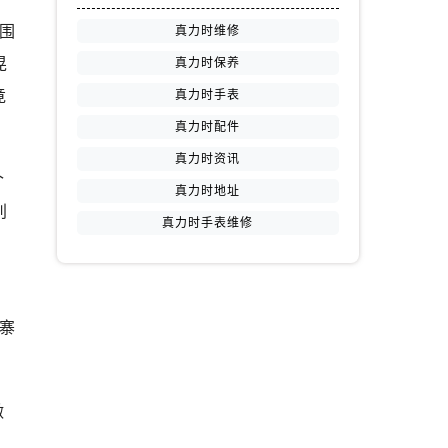
围
真力时维修
晃
真力时保养
竟
真力时手表
真力时配件
真力时资讯
个
真力时地址
别
真力时手表维修
。
寨
做
。