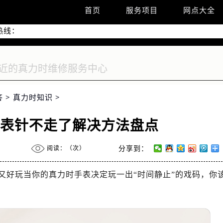
首页
服务项目
网点大全
升级公告
热线：
址：
号世茂环球金融中心写字楼（芙蓉广场）10层13室（需提前预约
茂环球金融中心写字楼10层1013室售后服务中心（需提前预约）
答
>
真力时知识
>
时表针不走了解决方法盘点
阅读：（
次）
分享到：
又好玩当你的真力时手表决定玩一出“时间静止”的戏码，你