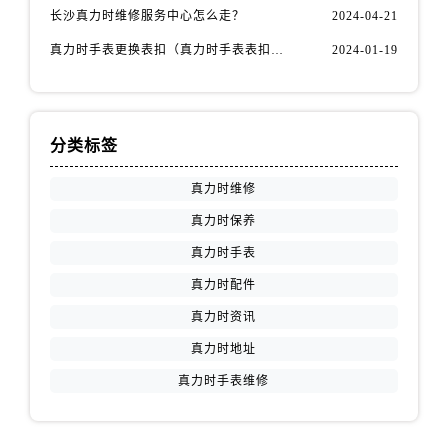
长沙真力时维修服务中心怎么走？
2024-04-21
真力时手表更换表扣（真力时手表表扣更换指南）
2024-01-19
分类标签
真力时维修
真力时保养
真力时手表
真力时配件
真力时资讯
真力时地址
真力时手表维修