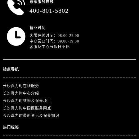
总部服务热线
400-801-5802
营业时间
客服在线时间：08:00-22:00
中心营业时间：09:00-19:30
客服及中心节假日不休
站点导航
长沙真力时在线服务
长沙真力时中心介绍
长沙真力时维修及保养项目
长沙真力时中国区服务网点
长沙真力时最新资讯及保养知识
热门标签