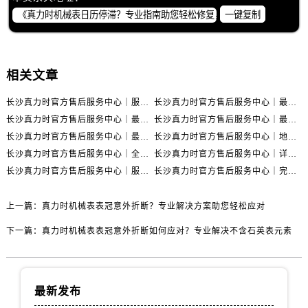
一键复制
相关文章
长沙真力时官方售后服务中心｜服务电话及详细地址权威信息公示（2026年6月最新）
长沙真力时官方售后服务中心｜最新电话及维修地址权威信息公示（2026年6月最新）
长沙真力时官方售后服务中心｜最新地址与售后热线权威信息公示（2026年6月最新）
长沙真力时官方售后服务中心｜最新地址及售后服务热线权威信息公示（2026年6月最新）
长沙真力时官方售后服务中心｜最新网点地址及热线权威信息公示（2026年6月最新）
长沙真力时官方售后服务中心｜地址与联系电话权威信息公示（2026年6月最新）
长沙真力时官方售后服务中心｜全新地址电话一览权威信息公示（2026年6月最新）
长沙真力时官方售后服务中心｜详细地址与售后电话权威信息公示（2026年6月最新）
长沙真力时官方售后服务中心｜服务热线及办公地址权威信息公示（2026年6月最新）
长沙真力时官方售后服务中心｜完整地址与联系电话权威信息公示（2026年6月最新）
上一篇：
真力时机械表表冠意外折断？专业解决方案助您轻松应对
下一篇：
真力时机械表表冠意外折断如何应对？专业解决不含石英表元素
最新发布