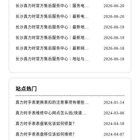
长沙真力时官方售后服务中心｜服务电话及详细地址权威信息公示（2026年6月最新）
2026-06-20
长沙真力时官方售后服务中心｜最新电话及维修地址权威信息公示（2026年6月最新）
2026-06-20
长沙真力时官方售后服务中心｜最新地址与售后热线权威信息公示（2026年6月最新）
2026-06-19
长沙真力时官方售后服务中心｜最新地址及售后服务热线权威信息公示（2026年6月最新）
2026-06-19
长沙真力时官方售后服务中心｜最新网点地址及热线权威信息公示（2026年6月最新）
2026-06-18
长沙真力时官方售后服务中心｜地址与联系电话权威信息公示（2026年6月最新）
2026-06-18
站点热门
真力时手表更换表扣的注意事项有哪些(手表表扣更换教程及维护技巧)
2024-01-14
真力时手表维修中心网点怎么找(快速定位真力时手表维修中心的方法)
2024-03-06
真力时手表表盘氧化该如何修复？
2024-04-18
真力时手表表盘移位该如何维修？
2024-04-07