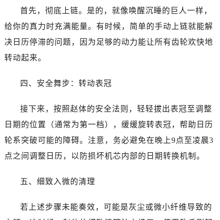
首先，彻底上链。是的，就像唤醒沉睡的巨人一样，
给你的真力时充满能量。有时候，简单的手动上链就能解
决日历停滞的问题，因为足够的动力能让所有齿轮欢快地
转动起来。
四、安全舞步：转动表冠
接下来，按照赵体的安全法则，轻轻拔出表冠至调整
日期的位置（通常为第一档），缓缓旋转表冠，帮助日历
轮系突破可能的障碍。注意，务必避免在晚上9点至凌晨3
点之间调整日历，以防损坏机芯内部的日期转换机制。
五、细致入微的清理
若上述步骤未能奏效，可能是灰尘或微小纤维导致的