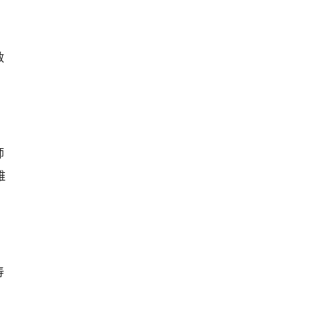
敏
师
维
寿