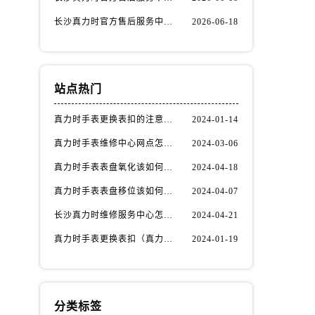
长沙真力时官方售后服务中心｜地址与联系电话权威信息公示（2026年6月最新）
2026-06-18
站点热门
真力时手表更换表扣的注意事项有哪些(手表表扣更换教程及维护技巧)
2024-01-14
真力时手表维修中心网点怎么找(快速定位真力时手表维修中心的方法)
2024-03-06
真力时手表表盘氧化该如何修复？
2024-04-18
真力时手表表盘移位该如何维修？
2024-04-07
长沙真力时维修服务中心怎么走？
2024-04-21
真力时手表更换表扣（真力时手表表扣更换指南）
2024-01-19
分类标签