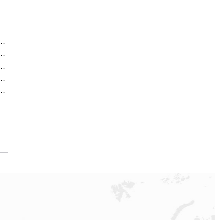
务中心｜最新电话及维修地址权威信息公示（2026年6月最新）
中心｜最新地址及售后服务热线权威信息公示（2026年6月最新）
务中心｜地址与联系电话权威信息公示（2026年6月最新）
务中心｜详细地址与售后电话权威信息公示（2026年6月最新）
务中心｜完整地址与联系电话权威信息公示（2026年6月最新）