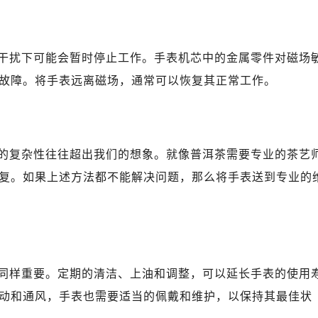
干扰下可能会暂时停止工作。手表机芯中的金属零件对磁场
故障。将手表远离磁场，通常可以恢复其正常工作。
的复杂性往往超出我们的想象。就像普洱茶需要专业的茶艺
复。如果上述方法都不能解决问题，那么将手表送到专业的
同样重要。定期的清洁、上油和调整，可以延长手表的使用
动和通风，手表也需要适当的佩戴和维护，以保持其最佳状