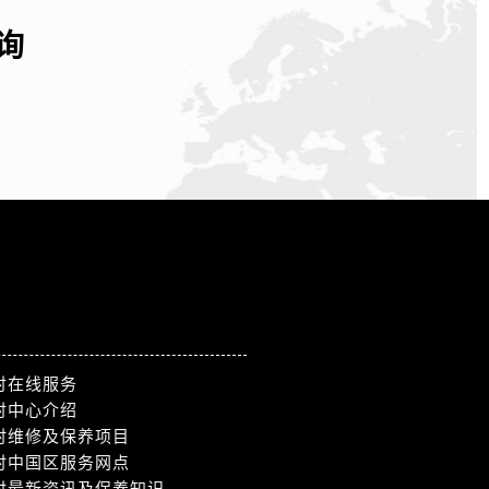
询
时在线服务
时中心介绍
时维修及保养项目
时中国区服务网点
时最新资讯及保养知识