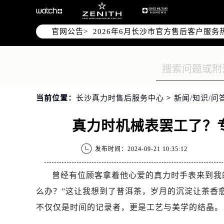
2026年6月长沙市售后服务网络优化
2026年6月长沙市官方售后客户服务
官网公告>
2026年6月售后服务中心最新网点地
长沙市芙蓉区定王台街道建湘路393
湖南省长沙市芙蓉区建湘路393号世
节假日正常营业！
当前位置：
长沙真力时售后服务中心
>
新闻/知识/问
真力时机械表罢工了？
发布时间：2024-09-21 10:35:12
曾经有位顾客拿着他心爱的真力时手表来到我
么办？”这让我想到了普洱茶，岁月的沉淀让茶香
不仅仅是时间的记录者，更是工艺与美学的结晶。